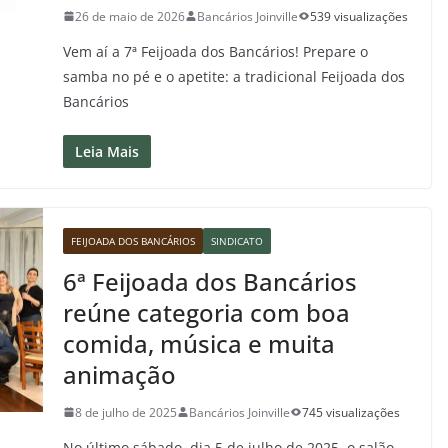
26 de maio de 2026
Bancários Joinville
539 visualizações
Vem aí a 7ª Feijoada dos Bancários! Prepare o
samba no pé e o apetite: a tradicional Feijoada dos
Bancários
Leia Mais
FEIJOADA DOS BANCÁRIOS
SINDICATO
6ª Feijoada dos Bancários
reúne categoria com boa
comida, música e muita
animação
8 de julho de 2025
Bancários Joinville
745 visualizações
No último sábado, dia 5 de julho de 2025, o salão