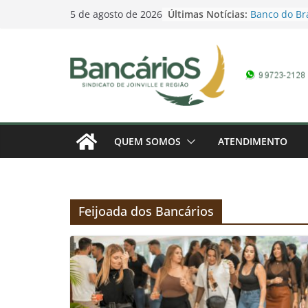
Skip
Últimas Notícias:
Banco do Bra
5 de agosto de 2026
to
Campanha Sa
6° Rodada d
content
2026: Fenab
reivindicaçõ
Contagem reg
Bancários 20
marcada – 1
Banrisul des
empregados 
QUEM SOMOS
ATENDIMENTO
negociação
Caixa Federa
Campanha Sa
Feijoada dos Bancários