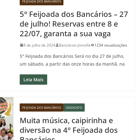
FEIJOADA DOS BANCÁRIOS
5° Feijoada dos Bancários – 27
de julho! Reservas entre 8 e
22/07, garanta a sua vaga
8 de julho de 2024
Bancários Joinville
1234 visualizações
5° Feijoada dos Bancários Será no dia 27 de julho,
um sábado, a partir das onze horas da manhã, na
Leia Mais
FEIJOADA DOS BANCÁRIOS
SINDICATO
Muita música, caipirinha e
diversão na 4° Feijoada dos
Bancários