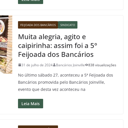
FEIJOADA DOS BANCÁRIOS
SINDICATO
Muita alegria, agito e
caipirinha: assim foi a 5°
Feijoada dos Bancários
31 de julho de 2024
Bancários Joinville
838 visualizações
No último sábado 27, aconteceu a 5ª Feijoada dos
Bancários promovida pelo Bancários Joinville,
evento que desta vez aconteceu na
Leia Mais