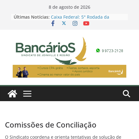
Skip
8 de agosto de 2026
to
Últimas Notícias:
Caixa Federal: 5° Rodada da
content
Campanha Salarial 2026
Promoção Dia dos Pais – sorteio
pela Loteria Federal extração 6090,
domingo
Contagem regressiva: a Festa dos
Bancários 2026 já tem data
marcada – 15 de agosto!
Banco do Brasil: 5° Rodada da
Campanha Salarial 2026
Campanha dos Financiários 2026:
Conferência dos Financiários
Comissões de Conciliação
O Sindicato coordena e orienta tentativas de solução de