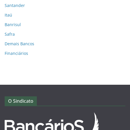
Santander
Itaú
Banrisul
Safra
Demais Bancos
Financiários
O Sindicato