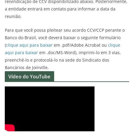
reivindicação de CCV disponibilizado abaixo.
Posteriormente,
a entidade entrará em contato para informar a data da
reunião.
Para que você possa pleitear seu acordo CCV/CCP perante o
Banco do Brasil, você deverá baixar o seguinte formulário
(
clique aqui para baixar
em .pdf/Adobe Acrobat ou
clique
aqui para baixar
em .doc/MS-Word), imprimi-lo em 3 vias,
preenchê-lo e protocolá-lo na sede do Sindicato dos
Bancários de Joinville.
Vídeo do YouTube