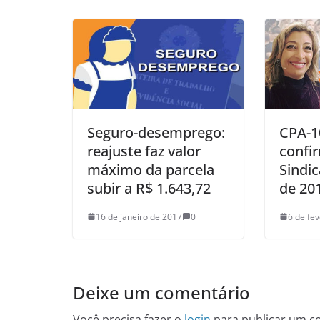
Seguro-desemprego:
CPA-1
reajuste faz valor
confi
máximo da parcela
Sindi
subir a R$ 1.643,72
de 20
16 de janeiro de 2017
0
6 de fe
Deixe um comentário
Você precisa fazer o
login
para publicar um c