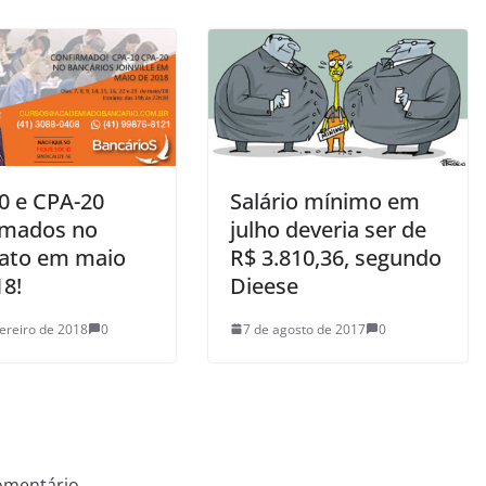
0 e CPA-20
Salário mínimo em
rmados no
julho deveria ser de
cato em maio
R$ 3.810,36, segundo
18!
Dieese
vereiro de 2018
0
7 de agosto de 2017
0
omentário.