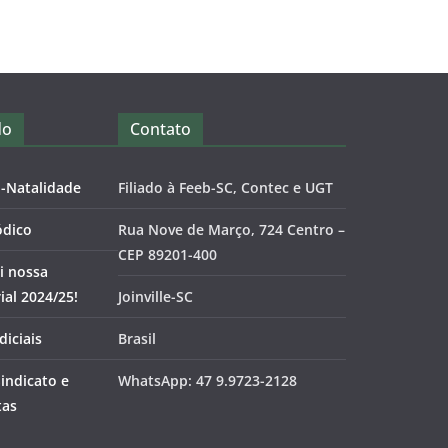
do
Contato
o-Natalidade
Filiado à Feeb-SC, Contec e UGT
ódico
Rua Nove de Março, 724 Centro –
CEP 89201-400
i nossa
al 2024/25!
Joinville-SC
diciais
Brasil
Sindicato e
WhatsApp: 47 9.9723-2128
tas