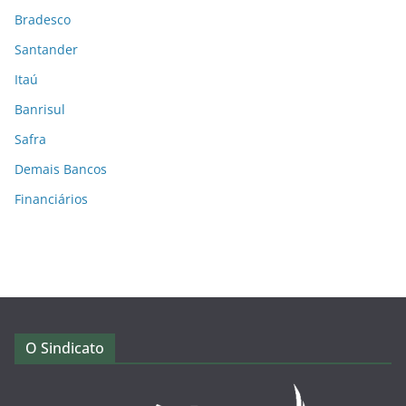
Bradesco
Santander
Itaú
Banrisul
Safra
Demais Bancos
Financiários
O Sindicato