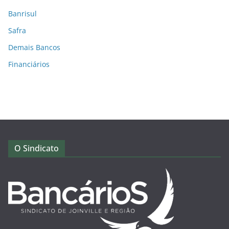
Banrisul
Safra
Demais Bancos
Financiários
O Sindicato