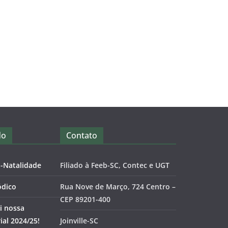
do
Contato
o-Natalidade
Filiado à Feeb-SC, Contec e UGT
ódico
Rua Nove de Março, 724 Centro –
CEP 89201-400
i nossa
al 2024/25!
Joinville-SC