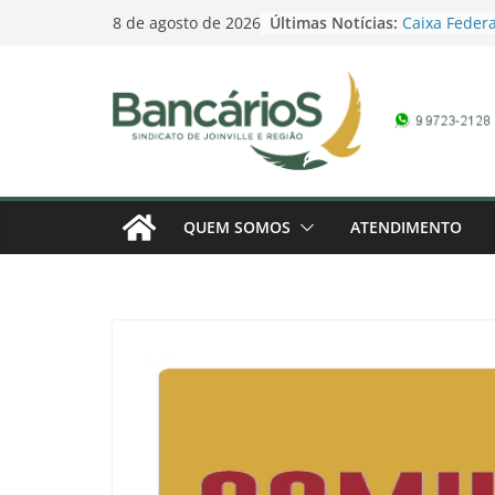
Skip
Últimas Notícias:
Caixa Federa
8 de agosto de 2026
to
Campanha Sa
Promoção Dia
content
pela Loteria
domingo
Contagem reg
Bancários 20
marcada – 1
Banco do Bra
Campanha Sa
QUEM SOMOS
ATENDIMENTO
Campanha do
Conferência 