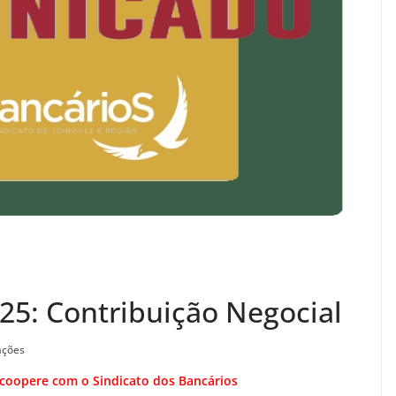
5: Contribuição Negocial
ações
coopere com o Sindicato dos Bancários