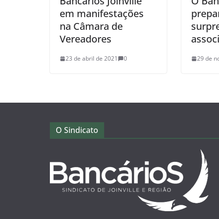
Bancários Joinville
O Banc
em manifestações
prepa
na Câmara de
surpr
Vereadores
assoc
23 de abril de 2021
0
29 de n
O Sindicato