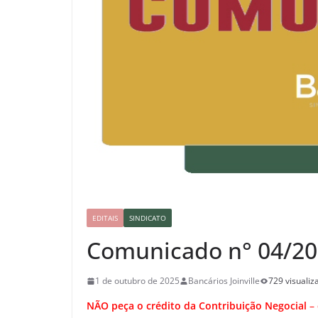
EDITAIS
SINDICATO
Comunicado n° 04/202
1 de outubro de 2025
Bancários Joinville
729 visualiz
NÃO peça o crédito da Contribuição Negocial
–