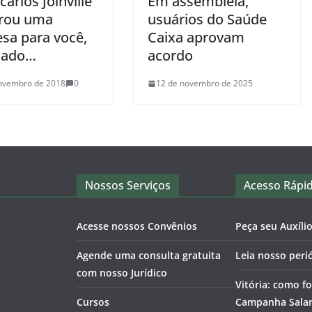
ários Joinville
Em assembleia,
rou uma
usuários do Saúde
esa para você,
Caixa aprovam
iado…
acordo
ovembro de 2018
0
12 de novembro de 2025
Nossos Serviços
Acesso Rápi
Acesse nossos Convênios
Peça seu Auxíli
Agende uma consulta gratuita
Leia nosso peri
com nosso Jurídico
Vitória: como fo
Cursos
Campanha Salari