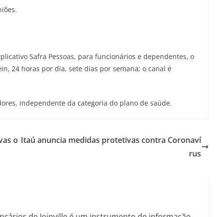
iões.
aplicativo Safra Pessoas, para funcionários e dependentes, o
ein, 24 horas por dia, sete dias por semana; o canal é
adores, independente da categoria do plano de saúde.
vas o
Itaú anuncia medidas protetivas contra Coronaví
rus
ncários de Joinville é um instrumento de informação,