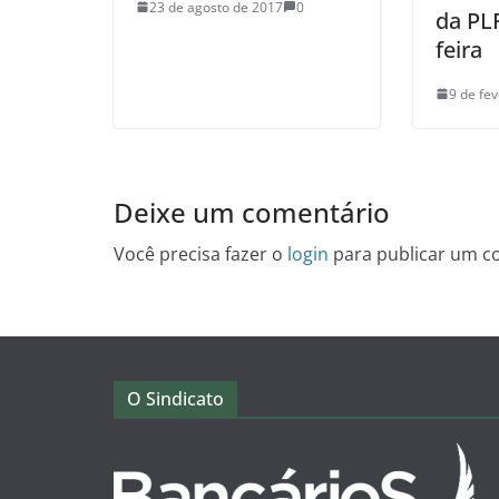
23 de agosto de 2017
0
da PL
feira
9 de fe
Deixe um comentário
Você precisa fazer o
login
para publicar um c
O Sindicato