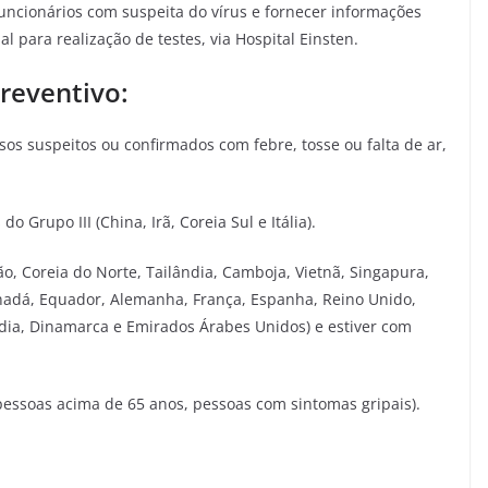
uncionários com suspeita do vírus e fornecer informações
l para realização de testes, via Hospital Einsten.
reventivo:
asos suspeitos ou confirmados com febre, tosse ou falta de ar,
o Grupo III (China, Irã, Coreia Sul e Itália).
apão, Coreia do Norte, Tailândia, Camboja, Vietnã, Singapura,
Canadá, Equador, Alemanha, França, Espanha, Reino Unido,
ndia, Dinamarca e Emirados Árabes Unidos) e estiver com
 pessoas acima de 65 anos, pessoas com sintomas gripais).