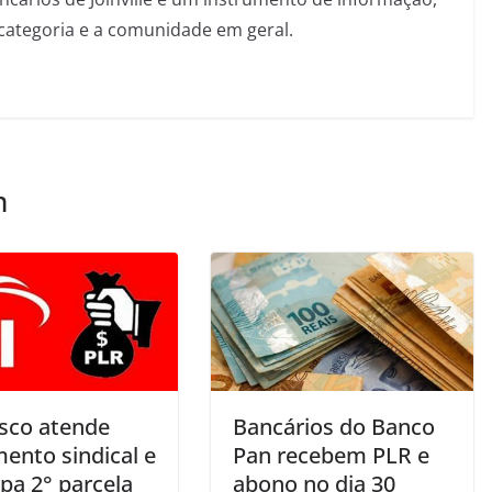
categoria e a comunidade em geral.
m
sco atende
Bancários do Banco
ento sindical e
Pan recebem PLR e
pa 2° parcela
abono no dia 30