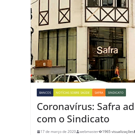
BANCOS
NOTÍCIAS SOBRE SAÚDE
SAFRA
SINDICATO
Coronavírus: Safra a
com o Sindicato
17 de março de 2020
webmaster
1965 visualizações