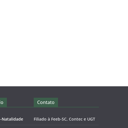
do
Contato
o-Natalidade
Filiado à Feeb-SC, Contec e UGT