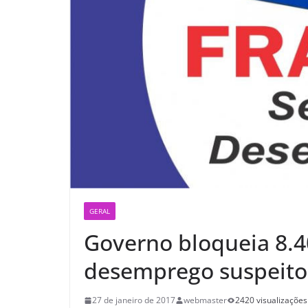
GERAL
Governo bloqueia 8.4
desemprego suspeito
27 de janeiro de 2017
webmaster
2420 visualizações