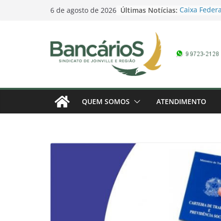
Skip
Últimas Notícias:
Caixa Federa
6 de agosto de 2026
to
Campanha Sa
Promoção Dia
content
pela Loteria
domingo
Contagem reg
Bancários 20
marcada – 1
Banco do Bra
Campanha Sa
QUEM SOMOS
ATENDIMENTO
Campanha do
Conferência 