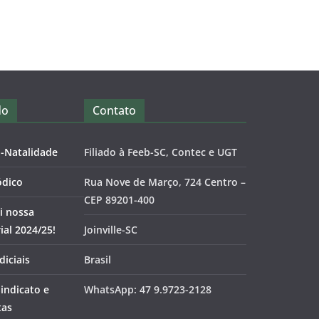
do
Contato
o-Natalidade
Filiado à Feeb-SC, Contec e UGT
ódico
Rua Nove de Março, 724 Centro –
CEP 89201-400
i nossa
al 2024/25!
Joinville-SC
diciais
Brasil
Sindicato e
WhatsApp: 47 9.9723-2128
tas