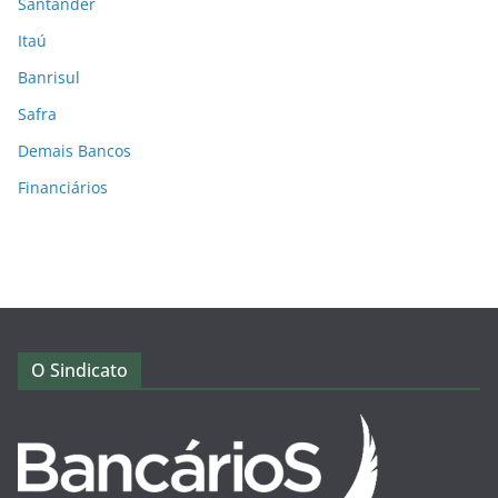
Santander
Itaú
Banrisul
Safra
Demais Bancos
Financiários
O Sindicato