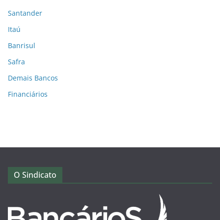
Santander
Itaú
Banrisul
Safra
Demais Bancos
Financiários
O Sindicato