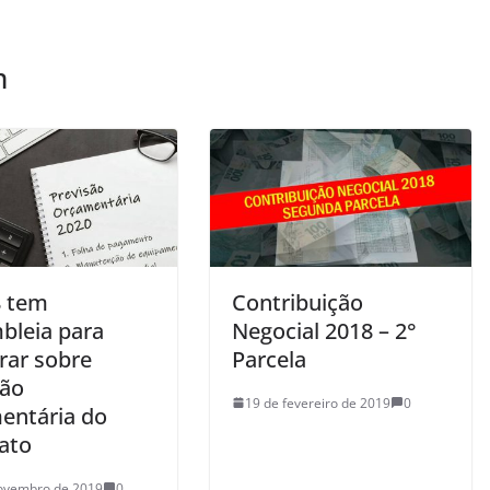
m
8 tem
Contribuição
bleia para
Negocial 2018 – 2°
rar sobre
Parcela
são
19 de fevereiro de 2019
0
entária do
cato
ovembro de 2019
0