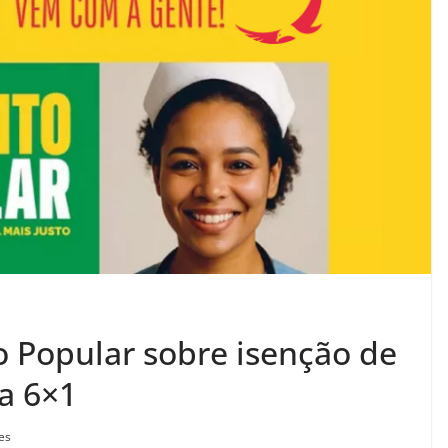
to Popular sobre isenção de
la 6×1
es