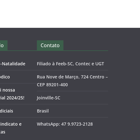
do
Contato
o-Natalidade
Filiado à Feeb-SC, Contec e UGT
ódico
Rua Nove de Março, 724 Centro –
CEP 89201-400
i nossa
al 2024/25!
Joinville-SC
diciais
Brasil
Sindicato e
WhatsApp: 47 9.9723-2128
tas