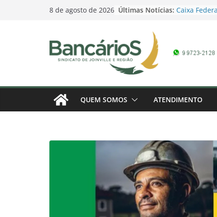
Skip
Últimas Notícias:
Caixa Federa
8 de agosto de 2026
to
Campanha Sa
Promoção Dia
content
pela Loteria
domingo
Contagem reg
Bancários 20
marcada – 1
Banco do Bra
Campanha Sa
QUEM SOMOS
ATENDIMENTO
Campanha do
Conferência 