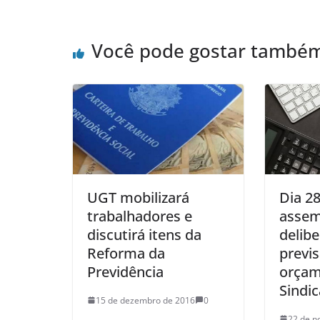
Você pode gostar també
UGT mobilizará
Dia 2
trabalhadores e
assem
discutirá itens da
delibe
Reforma da
previ
Previdência
orçam
Sindi
15 de dezembro de 2016
0
22 de n