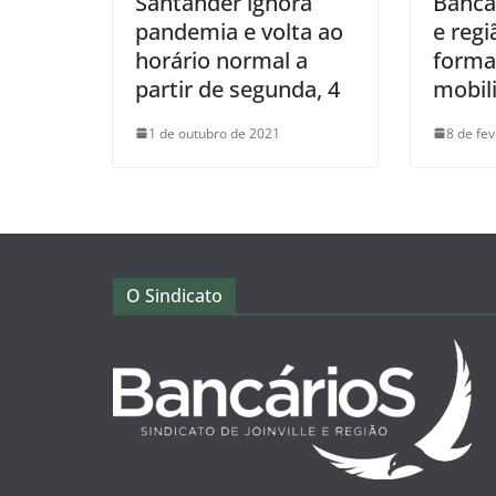
Santander ignora
Bancár
pandemia e volta ao
e reg
horário normal a
forma
partir de segunda, 4
mobil
1 de outubro de 2021
8 de fe
O Sindicato