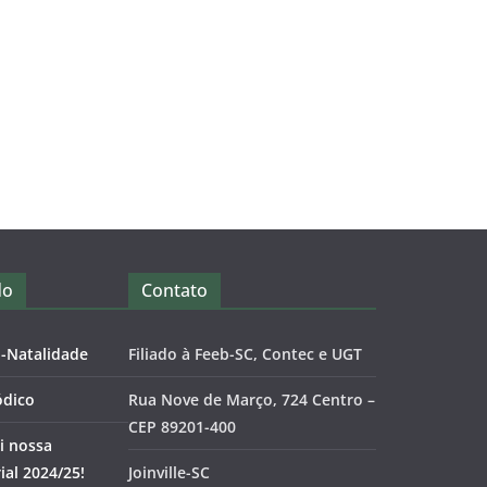
do
Contato
o-Natalidade
Filiado à Feeb-SC, Contec e UGT
ódico
Rua Nove de Março, 724 Centro –
CEP 89201-400
i nossa
al 2024/25!
Joinville-SC