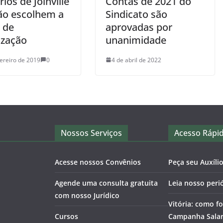
ios de Joinville
Contas de 2021 do
ião escolhem a
Sindicato são
 de
aprovadas por
ização
unanimidade
vereiro de 2019
0
4 de abril de 2022
Nossos Serviços
Acesso Rápi
Acesse nossos Convênios
Peça seu Auxíli
Agende uma consulta gratuita
Leia nosso peri
com nosso Jurídico
Vitória: como fo
Cursos
Campanha Salari