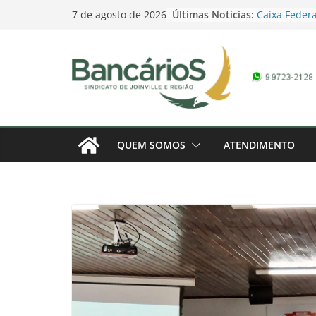
Skip
Últimas Notícias:
Caixa Federa
7 de agosto de 2026
to
Campanha Sa
Promoção Dia
content
pela Loteria
domingo
Contagem reg
Bancários 20
marcada – 1
Banco do Bra
Campanha Sa
QUEM SOMOS
ATENDIMENTO
Campanha do
Conferência 