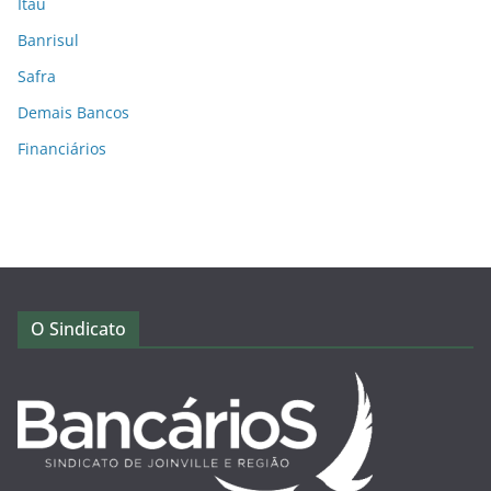
Itaú
Banrisul
Safra
Demais Bancos
Financiários
O Sindicato