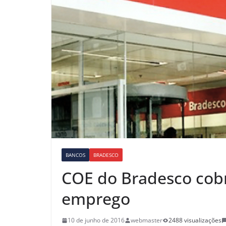
BANCOS
BRADESCO
COE do Bradesco cob
emprego
10 de junho de 2016
webmaster
2488 visualizações