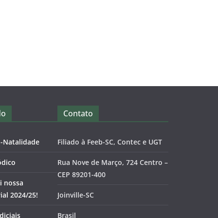
do
Contato
o-Natalidade
Filiado à Feeb-SC, Contec e UGT
ódico
Rua Nove de Março, 724 Centro –
CEP 89201-400
i nossa
al 2024/25!
Joinville-SC
diciais
Brasil