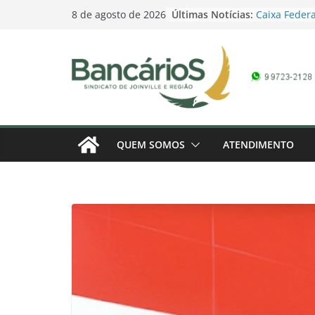
Skip
Últimas Notícias:
Caixa Federa
8 de agosto de 2026
to
Campanha Sa
Promoção Dia
content
pela Loteria
domingo
Contagem reg
Bancários 20
marcada – 1
Banco do Bra
Campanha Sa
QUEM SOMOS
ATENDIMENTO
Campanha do
Conferência 