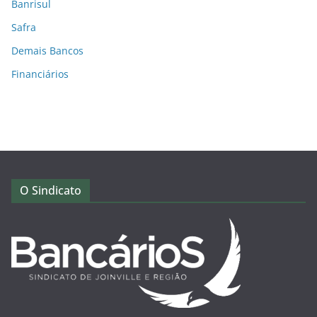
Banrisul
Safra
Demais Bancos
Financiários
O Sindicato