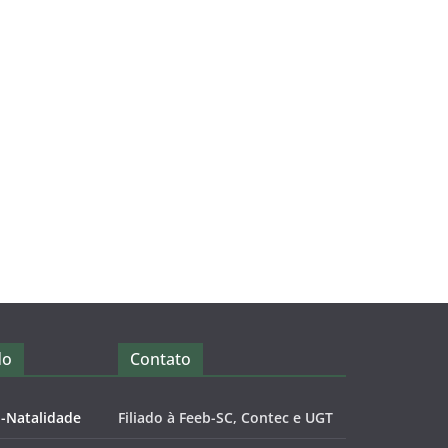
do
Contato
o-Natalidade
Filiado à Feeb-SC, Contec e UGT