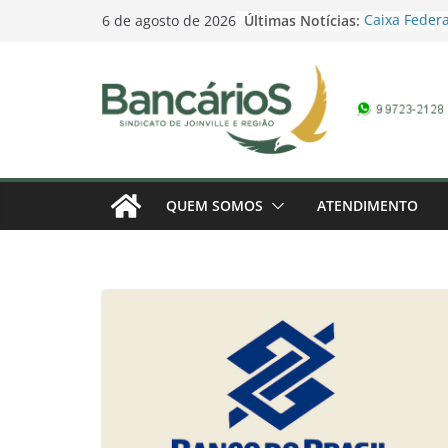
Skip
Últimas Notícias:
Caixa Federa
6 de agosto de 2026
to
Campanha Sa
Promoção Dia
content
pela Loteria
domingo
Contagem reg
Bancários 20
marcada – 1
Banco do Bra
Campanha Sa
QUEM SOMOS
ATENDIMENTO
Campanha do
Conferência 