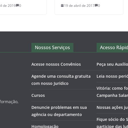
il de 2019
0
19 de abril de 2017
0
Nossos Serviços
Acesso Rápi
Acesse nossos Convênios
Peça seu Auxíli
Agende uma consulta gratuita
Leia nosso peri
com nosso Jurídico
Vitória: como fo
Cursos
Campanha Salari
nformação,
Denuncie problemas em sua
Nossas ações ju
agência ou departamento
Fique sócio do 
Homologação
participe das lu