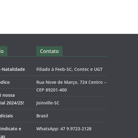
do
Contato
o-Natalidade
Filiado à Feeb-SC, Contec e UGT
ódico
Rua Nove de Março, 724 Centro –
CEP 89201-400
i nossa
al 2024/25!
Joinville-SC
diciais
Brasil
Sindicato e
WhatsApp: 47 9.9723-2128
tas