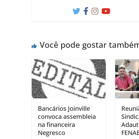
Você pode gostar també
Bancários Joinville
Reuni
convoca assembleia
Sindic
na financeira
Adaut
Negresco
FENA