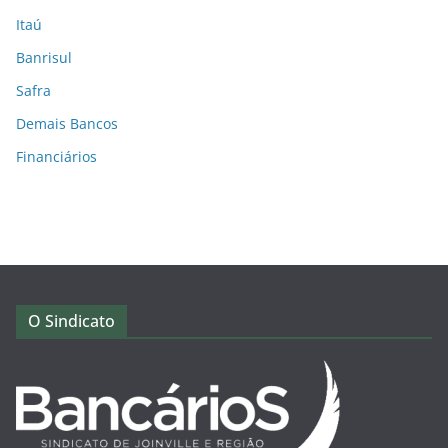
Itaú
Banrisul
Safra
Demais Bancos
Financiários
O Sindicato