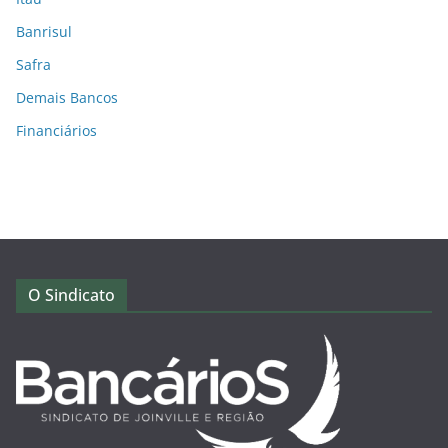
Banrisul
Safra
Demais Bancos
Financiários
O Sindicato