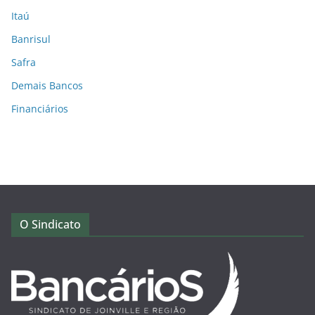
Itaú
Banrisul
Safra
Demais Bancos
Financiários
O Sindicato