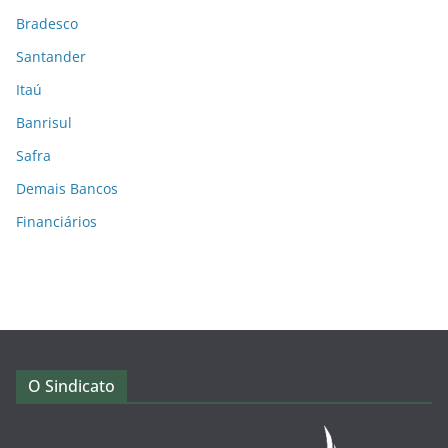
Bradesco
Santander
Itaú
Banrisul
Safra
Demais Bancos
Financiários
O Sindicato