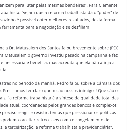
ganizem para lutar pelas mesmas bandeiras”. Para Clemente
rabalhista, “vejam que a reforma trabalhista dá o “poder” de
e sozinho é possível obter melhores resultados, desta forma
 ferramenta para a negociação e se desfiliam
ncia Dr. Matusalem dos Santos falou brevemente sobre (PEC
ara Matusalém o governo investiu pesado na campanha e fez
 necessária e benéfica, mas acredita que ela não atinja a
ada.
lestras no período da manhã, Pedro falou sobre a Câmara dos
: Precisamos ter claro quem são nossos inimigos! Que são os
s, “a reforma trabalhista é a síntese da qualidade total das
edade atual, coordenadas pelos grandes bancos e complexos
 preciso reagir e resistir, temos que pressionar os políticos
o podemos aceitar retrocessos como o congelamento de
a terceirização, a reforma trabalhista e previdenciária”.