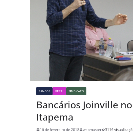
BANCOS
GERAL
SINDICATO
Bancários Joinville n
Itapema
16 de fevereiro de 2018
webmaster
3116 visualizaçõ