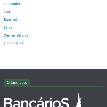
Santander
Itaú
Banrisul
Safra
Demais Bancos
Financiários
O Sindicato