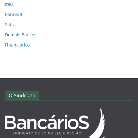
Itaú
Banrisul
Safra
Demais Bancos
Financiários
O Sindicato