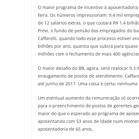
O maior programa de incentivo à aposentadoria d
feira. Os números impressionam: 9,4 mil empre
de 12 salários extras, o que custará R$ 1,4 bil
Previ, o fundo de pensão dos empregados do ban
Caffarelli, quando todo esse processo estiver en
bilhões por ano, quantia que subirá para quase
milhões com o fechamento de mais 400 agências
O maior desafio do BB, agora, será realocar 9,3
enxugamento de postos de atendimento. Caffarel
até junho de 2017. Uma coisa é certa: nenhuma d
Um eventual aumento da remuneração só ocorre
para o preenchimento de postos de gerentes-ge
maior do que o esperado ao programa de aposen
aposentando com 53 anos de idade num moment
aposentadoria de 65 anos.