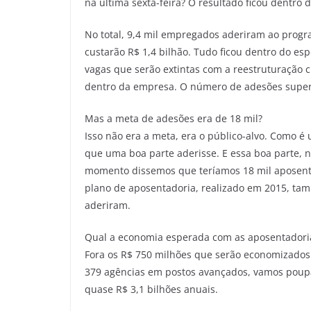
na última sexta-feira? O resultado ficou dentro 
No total, 9,4 mil empregados aderiram ao progra
custarão R$ 1,4 bilhão. Tudo ficou dentro do es
vagas que serão extintas com a reestruturação c
dentro da empresa. O número de adesões super
Mas a meta de adesões era de 18 mil?
Isso não era a meta, era o público-alvo. Como é
que uma boa parte aderisse. E essa boa parte, 
momento dissemos que teríamos 18 mil aposenta
plano de aposentadoria, realizado em 2015, ta
aderiram.
Qual a economia esperada com as aposentadori
Fora os R$ 750 milhões que serão economizados
379 agências em postos avançados, vamos poupar
quase R$ 3,1 bilhões anuais.