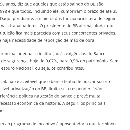
 50 anos, diz que aqueles que estão saindo do BB são
998 e que todos, incluindo ele, cumpriram o prazo de até 35
Daqui por diante, a maioria dos funcionários terá de seguir
ais trabalhadores. O presidente do BB afirma, ainda, que,
ituição fica mais parecida com seus concorrentes privados.
e haja necessidade de reposição de mão de obra.
rincipal adequar a instituição às exigências do Banco
al de segurança, hoje de 9,07%, para 9,5% do patrimônio. Sem
Tesouro Nacional, ou seja, os contribuintes.
iscal, não é aceitável que o banco tenha de buscar socorro
ível privatização do BB, limita-se a responder: “Não
ferência política na gestão do banco e prevê muita
ecessão econômica da história. A seguir, os principais
io.
am ao programa de incentivo à aposentadoria que terminou