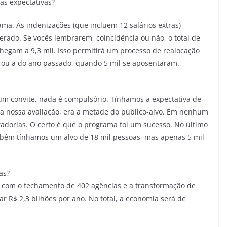
das expectativas?
ma. As indenizações (que incluem 12 salários extras)
perado. Se vocês lembrarem, coincidência ou não, o total de
hegam a 9,3 mil. Isso permitirá um processo de realocação
ou a do ano passado, quando 5 mil se aposentaram.
 um convite, nada é compulsório. Tínhamos a expectativa de
na nossa avaliação, era a metade do público-alvo. Em nenhum
dorias. O certo é que o programa foi um sucesso. No último
mbém tínhamos um alvo de 18 mil pessoas, mas apenas 5 mil
as?
 com o fechamento de 402 agências e a transformação de
 R$ 2,3 bilhões por ano. No total, a economia será de