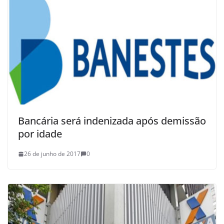
Bancária será indenizada após demissão
por idade
26 de junho de 2017
0