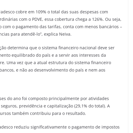
Bradesco cobre em 109% o total das suas despesas com
rdinárias com o PDVE, essa cobertura chega a 126%. Ou seja,
co com o pagamento das tarifas, conta com menos bancários –
ias para atendê-lo”, explica Neiva.
ição determina que o sistema financeiro nacional deve ser
nto equilibrado do país e a servir aos interesses da
rre. Uma vez que a atual estrutura do sistema financeiro
 bancos, e não ao desenvolvimento do país e nem aos
es do ano foi composto principalmente por atividades
 seguros, previdência e capitalização (29,1% do total). A
ursos também contribuiu para o resultado.
desco reduziu significativamente o pagamento de impostos