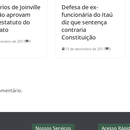
ios de Joinville
Defesa de ex-
ião aprovam
funcionária do Itaú
estatuto do
diz que sentença
cato
contraria
Constituição
zembro de 2017
0
15 de dezembro de 2017
0
omentário.
Nossos Serviços
Acesso Rápi