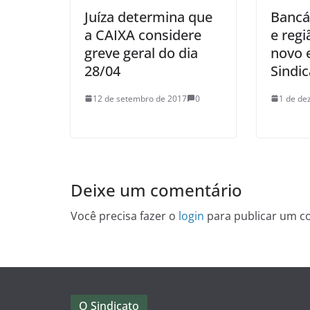
Juíza determina que
Bancár
a CAIXA considere
e reg
greve geral do dia
novo 
28/04
Sindi
12 de setembro de 2017
0
1 de de
Deixe um comentário
Você precisa fazer o
login
para publicar um c
O Sindicato