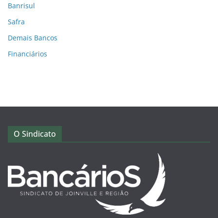
Banrisul
Safra
Demais Bancos
Financiários
O Sindicato