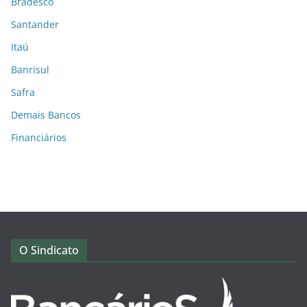
Bradesco
Santander
Itaú
Banrisul
Safra
Demais Bancos
Financiários
O Sindicato