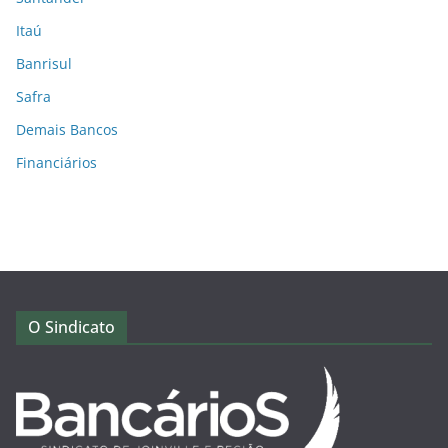
Itaú
Banrisul
Safra
Demais Bancos
Financiários
O Sindicato