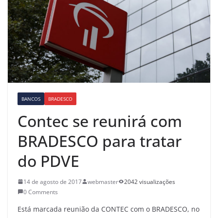
BANCOS
BRADESCO
Contec se reunirá com
BRADESCO para tratar
do PDVE
14 de agosto de 2017
webmaster
2042 visualizações
0 Comments
Está marcada reunião da CONTEC com o BRADESCO, no