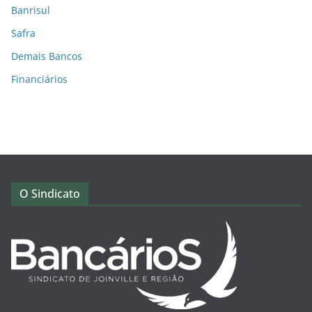
Banrisul
Safra
Demais Bancos
Financiários
O Sindicato