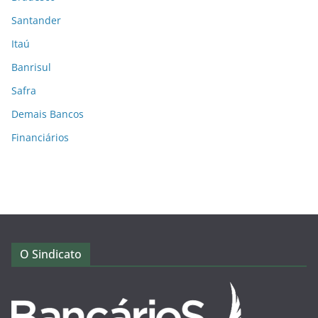
Santander
Itaú
Banrisul
Safra
Demais Bancos
Financiários
O Sindicato