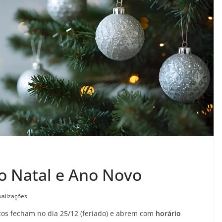
o Natal e Ano Novo
ualizações
os fecham no dia 25/12 (feriado) e abrem com
horário