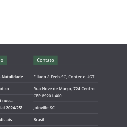
do
Contato
o-Natalidade
Filiado à Feeb-SC, Contec e UGT
ódico
Rua Nove de Março, 724 Centro –
CEP 89201-400
i nossa
al 2024/25!
Joinville-SC
diciais
Brasil