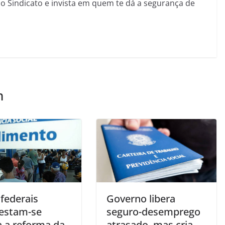
sso Sindicato e invista em quem te dá a segurança de
m
 federais
Governo libera
estam-se
seguro-desemprego
a a reforma da
atrasado, mas cria