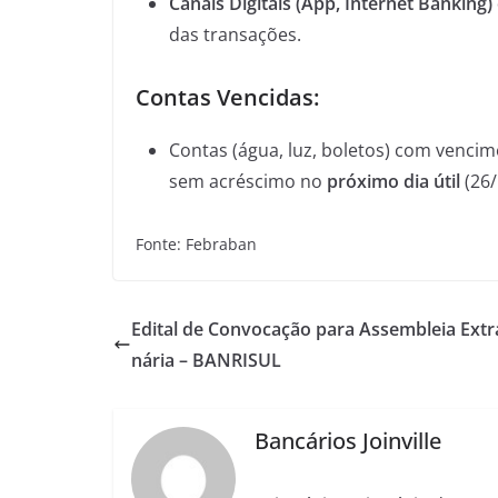
Canais Digitais (App, Internet Banking) 
das transações.
Contas Vencidas:
Contas (água, luz, boletos) com venci
sem acréscimo no
próximo dia útil
(26/
Fonte: Febraban
Edital de Convocação para Assembleia Extr
nária – BANRISUL
Bancários Joinville