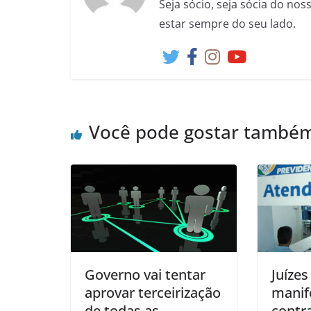
Seja sócio, seja sócia do no
estar sempre do seu lado.
Você pode gostar també
Governo vai tentar
Juízes
aprovar terceirização
manif
de todas as
contr