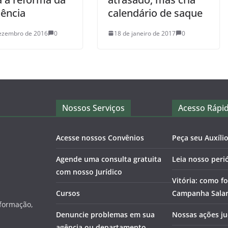
dência
calendário de saque
ezembro de 2016
0
18 de janeiro de 2017
0
Nossos Serviços
Acesso Rápi
Acesse nossos Convênios
Peça seu Auxíli
Agende uma consulta gratuita
Leia nosso peri
com nosso Jurídico
Vitória: como fo
Cursos
Campanha Salari
nformação,
Denuncie problemas em sua
Nossas ações ju
agência ou departamento