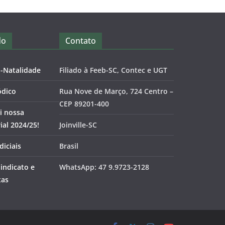
do
Contato
o-Natalidade
Filiado à Feeb-SC, Contec e UGT
ódico
Rua Nove de Março, 724 Centro –
CEP 89201-400
i nossa
al 2024/25!
Joinville-SC
diciais
Brasil
Sindicato e
WhatsApp: 47 9.9723-2128
tas