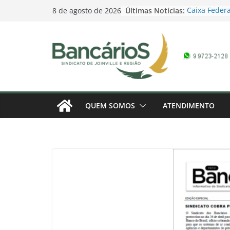
Skip
Últimas Notícias:
Caixa Federa
8 de agosto de 2026
to
Campanha Sa
Promoção Dia
content
pela Loteria
domingo
Contagem reg
Bancários 20
marcada – 1
Banco do Bra
Campanha Sa
QUEM SOMOS
ATENDIMENTO
Campanha do
Conferência 