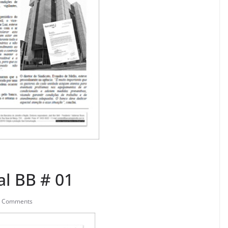
al BB # 01
0 Comments