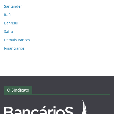
Santander
Itaú
Banrisul
Safra
Demais Bancos
Financiários
O Sindicato