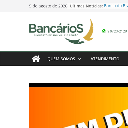
Skip
Últimas Notícias:
Banco do Bra
5 de agosto de 2026
to
Campanha Sa
6° Rodada d
content
2026: Fenab
reivindicaçõ
Contagem reg
Bancários 20
marcada – 1
Banrisul des
empregados 
QUEM SOMOS
ATENDIMENTO
negociação
Caixa Federa
Campanha Sa