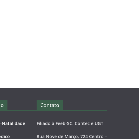
do
Contato
o-Natalidade
Filiado à Feeb-SC, Contec e UGT
ódico
Rua Nove de Março, 724 Centro –