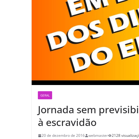
GERAL
Jornada sem previsibi
à escravidão
20 de dezembro de 2016
webmaster
2128 visualizaç