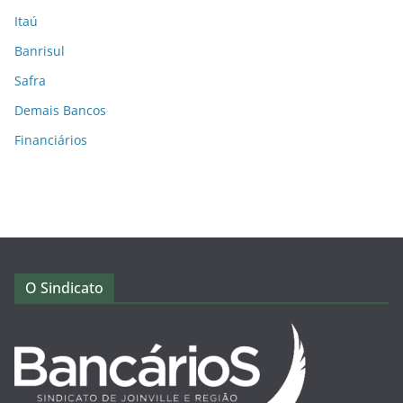
Itaú
Banrisul
Safra
Demais Bancos
Financiários
O Sindicato