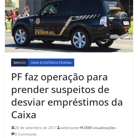
BANCOS
CAIXA ECONÔMICA FEDERAL
PF faz operação para
prender suspeitos de
desviar empréstimos da
Caixa
20 de setembro de 2017
webmaster
2888 visualizações
0 Comments