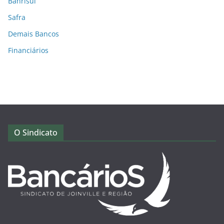
Banrisul
Safra
Demais Bancos
Financiários
O Sindicato