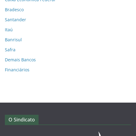
Bradesco
Santander
Itaú
Banrisul
Safra
Demais Bancos
Financiários
O Sindicato