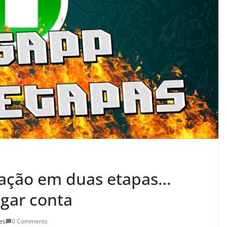
cação em duas etapas…
gar conta
es
0 Comments