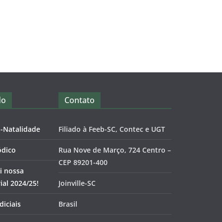
do
Contato
o-Natalidade
Filiado à Feeb-SC, Contec e UGT
ódico
Rua Nove de Março, 724 Centro –
CEP 89201-400
i nossa
al 2024/25!
Joinville-SC
diciais
Brasil