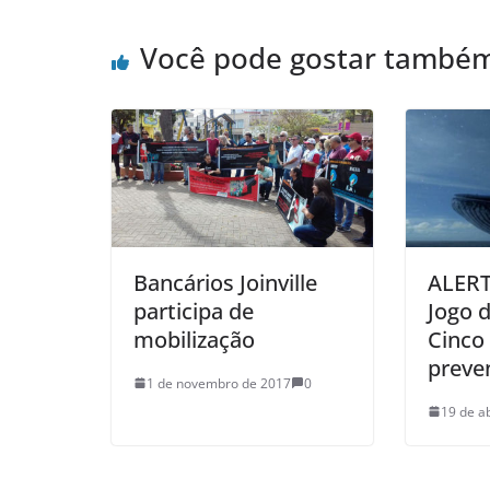
Você pode gostar també
Bancários Joinville
ALERT
participa de
Jogo d
mobilização
Cinco 
preve
1 de novembro de 2017
0
19 de a