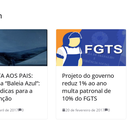
m
A AOS PAIS:
Projeto do governo
a “Baleia Azul”:
reduz 1% ao ano
dicas para a
multa patronal de
nção
10% do FGTS
bril de 2017
0
20 de fevereiro de 2017
0